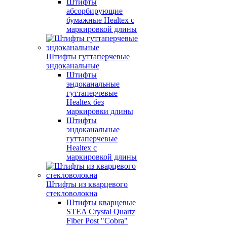
Штифты
абсорбирующие
бумажные Healtex с
маркировкой длины
Штифты гуттаперчевые
эндоканальные
Штифты
эндоканальные
гуттаперчевые
Healtex без
маркировки длины
Штифты
эндоканальные
гуттаперчевые
Healtex с
маркировкой длины
Штифты из кварцевого
стекловолокна
Штифты кварцевые
STEA Crystal Quartz
Fiber Post "Cobra"