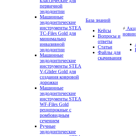
классические для
первичной
эндодонтии
Машинные
База знаний
эндодонтические
инструменты STEA
Акц
Кейсы
TC-Files Gold для
новин
Вопросы и
минимально
ответы
инвазивной
Статьи
эндодонтии
Файлы для
Машинные
скачивания
эндодонтические
инструменты STEA
V-Glider Gold для
создания ковровой
дорожки
Машинные
эндодонтические
инструменты STEA
WF-Files Gold
реципрокные с
ромбовидным
сечением
Ручные
эндодонтические