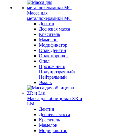
Масса для
металлокерамики MC
Дентин
Десневая масса
Краситель
Мамелон
Модификатор
Опак Дентин
Опак порошок
Опал
Прозрачный/
Полупрозрачный/
Нейтральный
Эмаль
Масса для облицовки ZR и
Lisi
Дентин
Десневая масса
Краситель
Мамелон
Модификатор