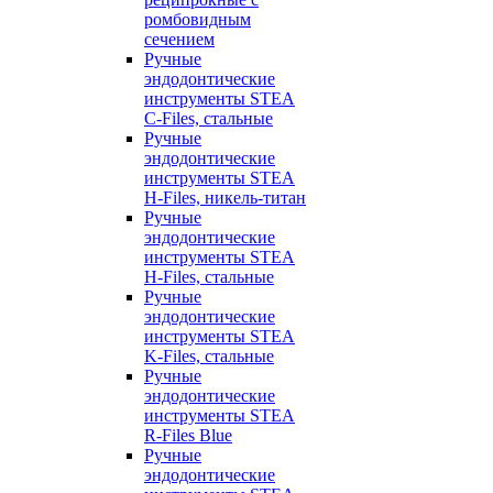
ромбовидным
сечением
Ручные
эндодонтические
инструменты STEA
C-Files, стальные
Ручные
эндодонтические
инструменты STEA
H-Files, никель-титан
Ручные
эндодонтические
инструменты STEA
H-Files, стальные
Ручные
эндодонтические
инструменты STEA
K-Files, стальные
Ручные
эндодонтические
инструменты STEA
R-Files Blue
Ручные
эндодонтические