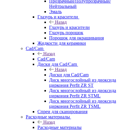
Прозрачный/Полупрозрачный/
Нейтральный
Эмаль
Глазурь и красители
Назад
Глазурь и красители
Глазурь порошок
Порошок для окрашивания
Жидкости для керамики
Cad/Cam
Назад
Cad/Cam
Диски для Cad/Cam
Назад
Диски для Cad/Cam
Диск многослойный из диоксида
циркония Perfit ZR ST
Диск многослойный из диоксида
циркония Perfit ZR STML
Диск многослойный из диоксида
циркония Perfit ZR TSML
Спреи для сканирования
Расходные материалы
Назад
Расходные материалы