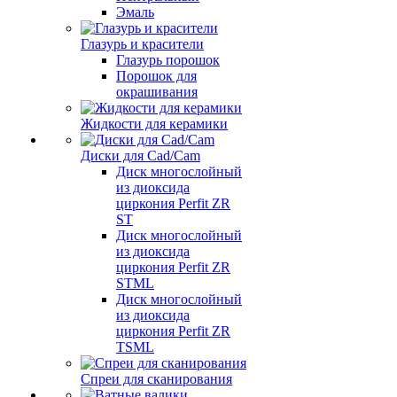
Эмаль
Глазурь и красители
Глазурь порошок
Порошок для
окрашивания
Жидкости для керамики
Диски для Cad/Cam
Диск многослойный
из диоксида
циркония Perfit ZR
ST
Диск многослойный
из диоксида
циркония Perfit ZR
STML
Диск многослойный
из диоксида
циркония Perfit ZR
TSML
Спреи для сканирования