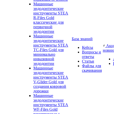
Машинные
эндодонтические
инструменты STEA
R-Files Gold
классические для
первичной
эндодонтии
Машинные
База знаний
эндодонтические
инструменты STEA
Акц
Кейсы
TC-Files Gold для
новин
Вопросы и
минимально
ответы
инвазивной
Статьи
эндодонтии
Файлы для
Машинные
скачивания
эндодонтические
инструменты STEA
V-Glider Gold для
создания ковровой
дорожки
Машинные
эндодонтические
инструменты STEA
WF-Files Gold
реципрокные с