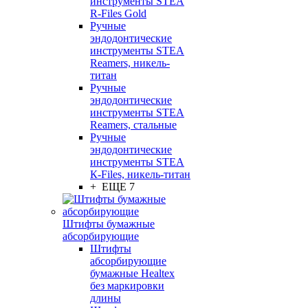
инструменты STEA
R-Files Gold
Ручные
эндодонтические
инструменты STEA
Reamers, никель-
титан
Ручные
эндодонтические
инструменты STEA
Reamers, стальные
Ручные
эндодонтические
инструменты STEA
К-Files, никель-титан
+ ЕЩЕ 7
Штифты бумажные
абсорбирующие
Штифты
абсорбирующие
бумажные Healtex
без маркировки
длины