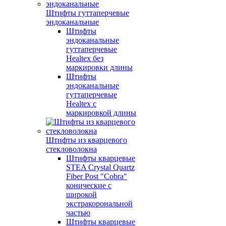
Штифты гуттаперчевые
эндоканальные
Штифты
эндоканальные
гуттаперчевые
Healtex без
маркировки длины
Штифты
эндоканальные
гуттаперчевые
Healtex с
маркировкой длины
Штифты из кварцевого
стекловолокна
Штифты кварцевые
STEA Crystal Quartz
Fiber Post "Cobra"
конические c
широкой
экстракорональной
частью
Штифты кварцевые