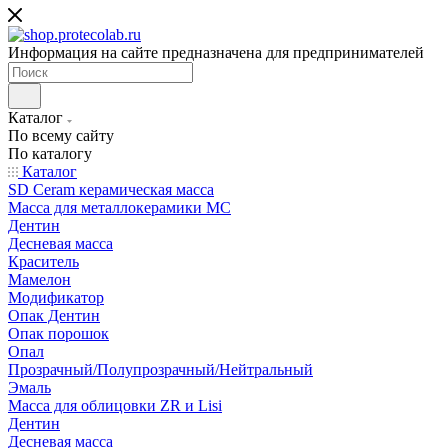
Информация на сайте предназначена для предпринимателей
Каталог
По всему сайту
По каталогу
Каталог
SD Ceram керамическая масса
Масса для металлокерамики MC
Дентин
Десневая масса
Краситель
Мамелон
Модификатор
Опак Дентин
Опак порошок
Опал
Прозрачный/Полупрозрачный/Нейтральный
Эмаль
Масса для облицовки ZR и Lisi
Дентин
Десневая масса