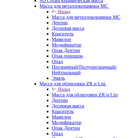
SD Ceram керамическая масса
Масса для металлокерамики MC
Назад
Масса для металлокерамики MC
Дентин
Десневая масса
Краситель
Мамелон
Модификатор
Опак Дентин
Опак порошок
Опал
Прозрачный/Полупрозрачный/
Нейтральный
Эмаль
Масса для облицовки ZR и Lisi
Назад
Масса для облицовки ZR и Lisi
Дентин
Десневая масса
Краситель
Мамелон
Модификатор
Опак Дентин
Опал