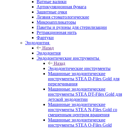
Ватные валики
Артикуляционная бумага
Защитные очки
Лезвия стоматологические
Микроаппликаторы
Пакеты и рулоны для стерилизации
Ретракционная нить
Фартуки
Эндодонтия
Назад
Эндодонтия
Эндодонтические инструменты
Назад
Эндодонтические инструменты
Машинные эндодонтические
инструменты STEA D-Files Gold для
перелечивания
Машинные эндодонтические
инструменты STEA DT-Files Gold для
детской эндодонтии
Машинные эндодонтические
инструменты STEA N-Files Gold со
смещенным центром вращения
Машинные эндодонтические
инструменты STEA O-Files Gold