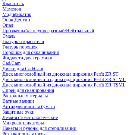
Краситель
Мамелон
Модификатор
Опак Дентин
Опал
Прозрачный/Полупрозрачный/Нейтральный
Эмаль
Глазурь и красители
Глазурь порошок
Порошок для окрашивания
Жидкости для керамики
Cad/Cam
Диски для Cad/Cam
Диск многослойный из диоксида циркония Perfit ZR ST
Диск многослойный из диоксида циркония Perfit ZR STML
Диск многослойный из диоксида циркония Perfit ZR TSML
Спреи для сканирования
Расходные материалы
Ватные валики
Артикуляционная бумага
Защитные очки
Лезвия стоматологические
Микроаппликаторы
Пакеты и рулоны для стерилизации
Ретракционная нить