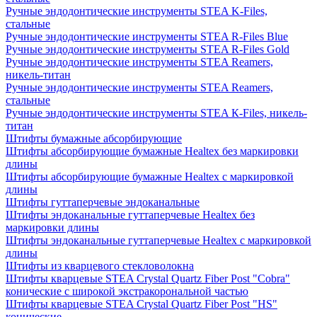
Ручные эндодонтические инструменты STEA K-Files,
стальные
Ручные эндодонтические инструменты STEA R-Files Blue
Ручные эндодонтические инструменты STEA R-Files Gold
Ручные эндодонтические инструменты STEA Reamers,
никель-титан
Ручные эндодонтические инструменты STEA Reamers,
стальные
Ручные эндодонтические инструменты STEA К-Files, никель-
титан
Штифты бумажные абсорбирующие
Штифты абсорбирующие бумажные Healtex без маркировки
длины
Штифты абсорбирующие бумажные Healtex с маркировкой
длины
Штифты гуттаперчевые эндоканальные
Штифты эндоканальные гуттаперчевые Healtex без
маркировки длины
Штифты эндоканальные гуттаперчевые Healtex с маркировкой
длины
Штифты из кварцевого стекловолокна
Штифты кварцевые STEA Crystal Quartz Fiber Post "Cobra"
конические c широкой экстракорональной частью
Штифты кварцевые STEA Crystal Quartz Fiber Post "HS"
конические