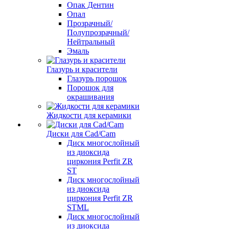
Опак Дентин
Опал
Прозрачный/
Полупрозрачный/
Нейтральный
Эмаль
Глазурь и красители
Глазурь порошок
Порошок для
окрашивания
Жидкости для керамики
Диски для Cad/Cam
Диск многослойный
из диоксида
циркония Perfit ZR
ST
Диск многослойный
из диоксида
циркония Perfit ZR
STML
Диск многослойный
из диоксида