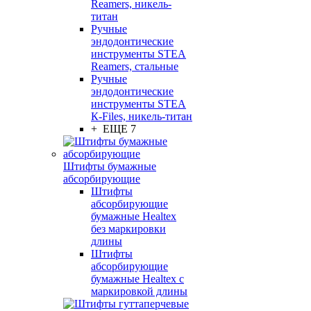
Reamers, никель-
титан
Ручные
эндодонтические
инструменты STEA
Reamers, стальные
Ручные
эндодонтические
инструменты STEA
К-Files, никель-титан
+ ЕЩЕ 7
Штифты бумажные
абсорбирующие
Штифты
абсорбирующие
бумажные Healtex
без маркировки
длины
Штифты
абсорбирующие
бумажные Healtex с
маркировкой длины