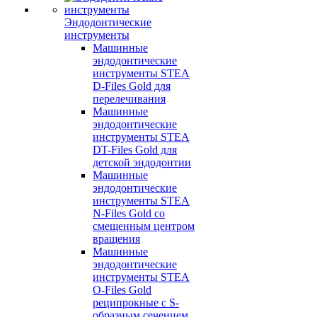
Эндодонтические
инструменты
Машинные
эндодонтические
инструменты STEA
D-Files Gold для
перелечивания
Машинные
эндодонтические
инструменты STEA
DT-Files Gold для
детской эндодонтии
Машинные
эндодонтические
инструменты STEA
N-Files Gold со
смещенным центром
вращения
Машинные
эндодонтические
инструменты STEA
O-Files Gold
реципрокные с S-
образным сечением