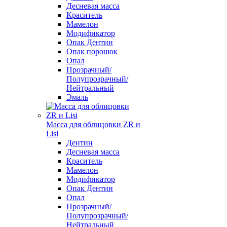
Десневая масса
Краситель
Мамелон
Модификатор
Опак Дентин
Опак порошок
Опал
Прозрачный/
Полупрозрачный/
Нейтральный
Эмаль
Масса для облицовки ZR и
Lisi
Дентин
Десневая масса
Краситель
Мамелон
Модификатор
Опак Дентин
Опал
Прозрачный/
Полупрозрачный/
Нейтральный