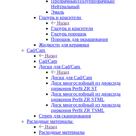
Прозрачный/Полупрозрачный/
Нейтральный
Эмаль
Глазурь и красители
Назад
Глазурь и красители
Глазурь порошок
Порошок для окрашивания
Жидкости для керамики
Cad/Cam
Назад
Cad/Cam
Диски для Cad/Cam
Назад
Диски для Cad/Cam
Диск многослойный из диоксида
циркония Perfit ZR ST
Диск многослойный из диоксида
циркония Perfit ZR STML
Диск многослойный из диоксида
циркония Perfit ZR TSML
Спреи для сканирования
Расходные материалы
Назад
Расходные материалы