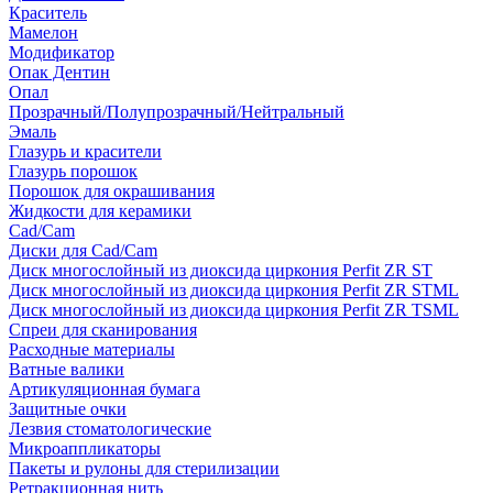
Краситель
Мамелон
Модификатор
Опак Дентин
Опал
Прозрачный/Полупрозрачный/Нейтральный
Эмаль
Глазурь и красители
Глазурь порошок
Порошок для окрашивания
Жидкости для керамики
Cad/Cam
Диски для Cad/Cam
Диск многослойный из диоксида циркония Perfit ZR ST
Диск многослойный из диоксида циркония Perfit ZR STML
Диск многослойный из диоксида циркония Perfit ZR TSML
Спреи для сканирования
Расходные материалы
Ватные валики
Артикуляционная бумага
Защитные очки
Лезвия стоматологические
Микроаппликаторы
Пакеты и рулоны для стерилизации
Ретракционная нить