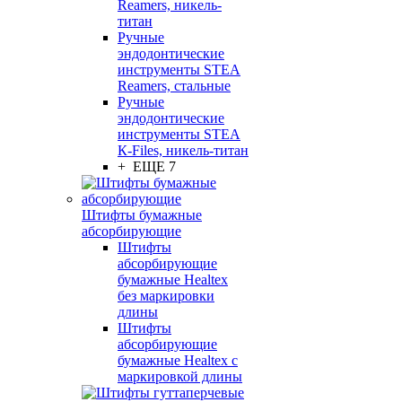
Reamers, никель-
титан
Ручные
эндодонтические
инструменты STEA
Reamers, стальные
Ручные
эндодонтические
инструменты STEA
К-Files, никель-титан
+ ЕЩЕ 7
Штифты бумажные
абсорбирующие
Штифты
абсорбирующие
бумажные Healtex
без маркировки
длины
Штифты
абсорбирующие
бумажные Healtex с
маркировкой длины