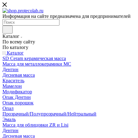
Информация на сайте предназначена для предпринимателей
Каталог
По всему сайту
По каталогу
Каталог
SD Ceram керамическая масса
Масса для металлокерамики MC
Дентин
Десневая масса
Краситель
Мамелон
Модификатор
Опак Дентин
Опак порошок
Опал
Прозрачный/Полупрозрачный/Нейтральный
Эмаль
Масса для облицовки ZR и Lisi
Дентин
Десневая масса