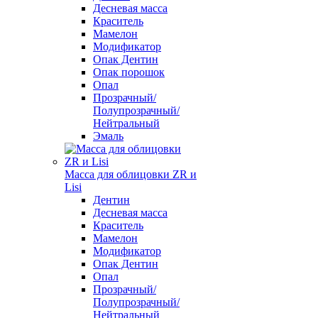
Десневая масса
Краситель
Мамелон
Модификатор
Опак Дентин
Опак порошок
Опал
Прозрачный/
Полупрозрачный/
Нейтральный
Эмаль
Масса для облицовки ZR и
Lisi
Дентин
Десневая масса
Краситель
Мамелон
Модификатор
Опак Дентин
Опал
Прозрачный/
Полупрозрачный/
Нейтральный