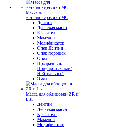
Масса для
металлокерамики MC
Дентин
Десневая масса
Краситель
Мамелон
Модификатор
Опак Дентин
Опак порошок
Опал
Прозрачный/
Полупрозрачный/
Нейтральный
Эмаль
Масса для облицовки ZR и
Lisi
Дентин
Десневая масса
Краситель
Мамелон
Модификатор