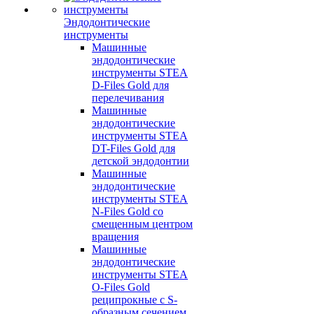
Эндодонтические
инструменты
Машинные
эндодонтические
инструменты STEA
D-Files Gold для
перелечивания
Машинные
эндодонтические
инструменты STEA
DT-Files Gold для
детской эндодонтии
Машинные
эндодонтические
инструменты STEA
N-Files Gold со
смещенным центром
вращения
Машинные
эндодонтические
инструменты STEA
O-Files Gold
реципрокные с S-
образным сечением