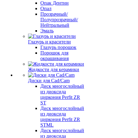
Опак Дентин
Опал
Прозрачный/
Полупрозрачный/
Нейтральный
Эмаль
Глазурь и красители
Глазурь порошок
Порошок для
окрашивания
Жидкости для керамики
Диски для Cad/Cam
Диск многослойный
из диоксида
циркония Perfit ZR
ST
Диск многослойный
из диоксида
циркония Perfit ZR
STML
Диск многослойный
из диоксида