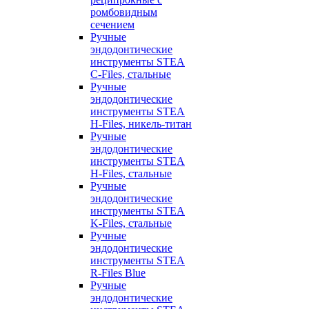
ромбовидным
сечением
Ручные
эндодонтические
инструменты STEA
C-Files, стальные
Ручные
эндодонтические
инструменты STEA
H-Files, никель-титан
Ручные
эндодонтические
инструменты STEA
H-Files, стальные
Ручные
эндодонтические
инструменты STEA
K-Files, стальные
Ручные
эндодонтические
инструменты STEA
R-Files Blue
Ручные
эндодонтические