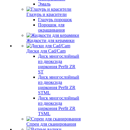
Эмаль
Глазурь и красители
Глазурь порошок
Порошок для
окрашивания
Жидкости для керамики
Диски для Cad/Cam
Диск многослойный
из диоксида
циркония Perfit ZR
ST
Диск многослойный
из диоксида
циркония Perfit ZR
STML
Диск многослойный
из диоксида
циркония Perfit ZR
TSML
Спреи для сканирования