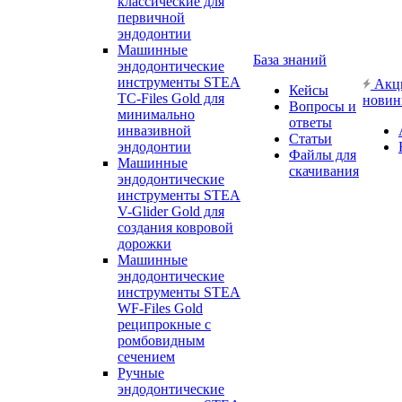
классические для
первичной
эндодонтии
Машинные
База знаний
эндодонтические
инструменты STEA
Акц
Кейсы
TC-Files Gold для
новин
Вопросы и
минимально
ответы
инвазивной
Статьи
эндодонтии
Файлы для
Машинные
скачивания
эндодонтические
инструменты STEA
V-Glider Gold для
создания ковровой
дорожки
Машинные
эндодонтические
инструменты STEA
WF-Files Gold
реципрокные с
ромбовидным
сечением
Ручные
эндодонтические