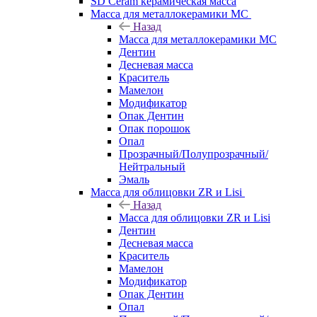
SD Ceram керамическая масса
Масса для металлокерамики MC
Назад
Масса для металлокерамики MC
Дентин
Десневая масса
Краситель
Мамелон
Модификатор
Опак Дентин
Опак порошок
Опал
Прозрачный/Полупрозрачный/
Нейтральный
Эмаль
Масса для облицовки ZR и Lisi
Назад
Масса для облицовки ZR и Lisi
Дентин
Десневая масса
Краситель
Мамелон
Модификатор
Опак Дентин
Опал