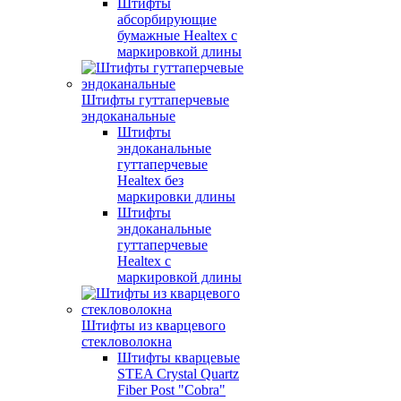
Штифты
абсорбирующие
бумажные Healtex с
маркировкой длины
Штифты гуттаперчевые
эндоканальные
Штифты
эндоканальные
гуттаперчевые
Healtex без
маркировки длины
Штифты
эндоканальные
гуттаперчевые
Healtex с
маркировкой длины
Штифты из кварцевого
стекловолокна
Штифты кварцевые
STEA Crystal Quartz
Fiber Post "Cobra"