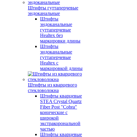
Штифты гуттаперчевые
эндоканальные
Штифты
эндоканальные
гуттаперчевые
Healtex без
маркировки длины
Штифты
эндоканальные
гуттаперчевые
Healtex с
маркировкой длины
Штифты из кварцевого
стекловолокна
Штифты кварцевые
STEA Crystal Quartz
Fiber Post "Cobra"
конические c
широкой
экстракорональной
частью
Штифты кварцевые