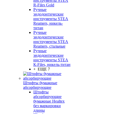
инструменты STEA
R-Files Gold
Ручные
эндодонтические
инструменты STEA
Reamers, никель-
титан
Ручные
эндодонтические
инструменты STEA
Reamers, стальные
Ручные
эндодонтические
инструменты STEA
К-Files, никель-титан
+ ЕЩЕ 7
Штифты бумажные
абсорбирующие
Штифты
абсорбирующие
бумажные Healtex
без маркировки
длины