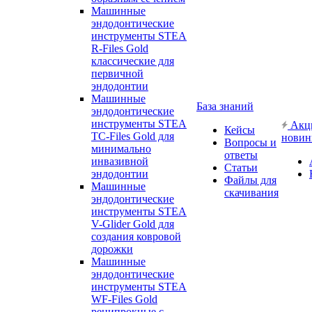
Машинные
эндодонтические
инструменты STEA
R-Files Gold
классические для
первичной
эндодонтии
Машинные
База знаний
эндодонтические
инструменты STEA
Акц
Кейсы
TC-Files Gold для
новин
Вопросы и
минимально
ответы
инвазивной
Статьи
эндодонтии
Файлы для
Машинные
скачивания
эндодонтические
инструменты STEA
V-Glider Gold для
создания ковровой
дорожки
Машинные
эндодонтические
инструменты STEA
WF-Files Gold
реципрокные с