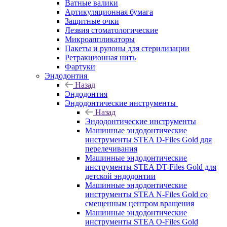
Ватные валики
Артикуляционная бумага
Защитные очки
Лезвия стоматологические
Микроаппликаторы
Пакеты и рулоны для стерилизации
Ретракционная нить
Фартуки
Эндодонтия
Назад
Эндодонтия
Эндодонтические инструменты
Назад
Эндодонтические инструменты
Машинные эндодонтические
инструменты STEA D-Files Gold для
перелечивания
Машинные эндодонтические
инструменты STEA DT-Files Gold для
детской эндодонтии
Машинные эндодонтические
инструменты STEA N-Files Gold со
смещенным центром вращения
Машинные эндодонтические
инструменты STEA O-Files Gold