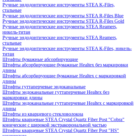
Ручные эндодонтические инструменты STEA K-Files,
стальные
Ручные эндодонтические инструменты STEA R-Files Blue
Ручные эндодонтические инструменты STEA R-Files Gold
Ручные эндодонтические инструменты STEA Reamers,
никель-титан
Ручные эндодонтические инструменты STEA Reamers,
стальные
Ручные эндодонтические инструменты STEA К-Files, никель-
титан
Штифты бумажные абсорбирующие
Штифты абсорбирующие бумажные Healtex без маркировки
длины
Штифты абсорбирующие бумажные Healtex с маркировкой
длины
Штифты гуттаперчевые эндоканальные
Штифты эндоканальные гуттаперчевые Healtex без
маркировки длины
Штифты эндоканальные гуттаперчевые Healtex с маркировкой
длины
Штифты из кварцевого стекловолокна
Штифты кварцевые STEA Crystal Quartz Fiber Post "Cobra"
конические c широкой экстракорональной частью
Штифты кварцевые STEA Crystal Quartz Fiber Post "HS"
конические